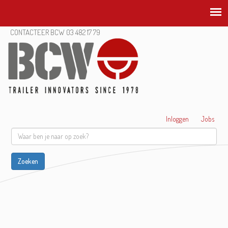
CONTACTEER BCW 03 482 17 79
Inloggen
Jobs
Waar
ben
Zoeken
je
naar
op
zoek?