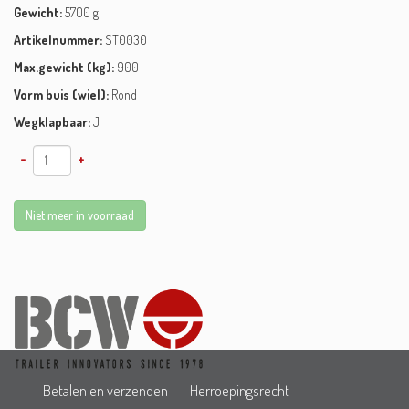
Gewicht:
5700 g
Artikelnummer:
ST0030
Max.gewicht (kg):
900
Vorm buis (wiel):
Rond
Wegklapbaar:
J
-
+
Niet meer in voorraad
Betalen en verzenden
Herroepingsrecht